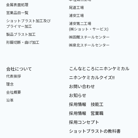
金属表面処理
尾道工場
営業品目一覧
浦安工場
ショットブラスト加工及び
浦安第二工場
プライマー加工
(㈱ショット・サービス)
製品ブラスト加工
㈱函館スチールセンター
形鋼切断・曲げ加工
㈱泉北スチールセンター
こんなところに
ニホンケミカル
会社について
代表挨拶
ニホンケミカルクイズ!!
理念
お問い合わせ
会社概要
お知らせ
沿革
採用情報 技能工
採用情報 営業職
採用コンセプト
ショットブラストの教科書